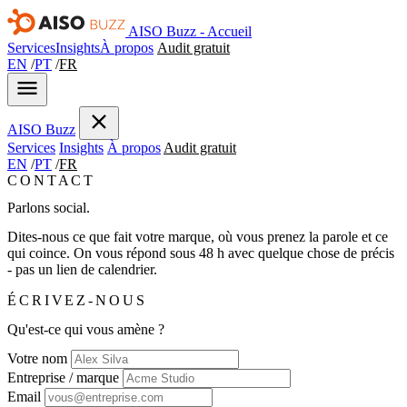
AISO Buzz - Accueil
Services
Insights
À propos
Audit gratuit
EN
/
PT
/
FR
AISO
Buzz
Services
Insights
À propos
Audit gratuit
EN
/
PT
/
FR
CONTACT
Parlons social.
Dites-nous ce que fait votre marque, où vous prenez la parole et ce
qui coince. On vous répond sous 48 h avec quelque chose de précis
- pas un lien de calendrier.
ÉCRIVEZ-NOUS
Qu'est-ce qui vous amène ?
Votre nom
Entreprise / marque
Email